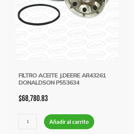
FILTRO ACEITE J.DEERE AR43261
DONALDSON P553634
$
68,780.83
FILTRO
Añadir al carrito
ACEITE
J.DEERE