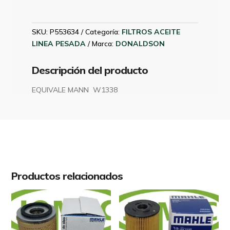
AR43261
DONALDSON
P553634
SKU:
P553634
Categoría:
FILTROS ACEITE
cantidad
LINEA PESADA
Marca:
DONALDSON
Descripción del producto
EQUIVALE MANN W1338
Productos relacionados