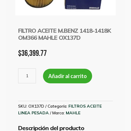
FILTRO ACEITE M.BENZ 1418-1418K
OM366 MAHLE OX137D
$
36,399.77
FILTRO
Añadir al carrito
ACEITE
M.BENZ
1418-
1418K
OM366
SKU:
OX137D
Categoría:
FILTROS ACEITE
MAHLE
LINEA PESADA
Marca:
MAHLE
OX137D
cantidad
Descripción del producto