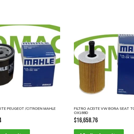
EITE PEUGEOT /CITROEN MAHLE
FILTRO ACEITE VW BORA SEAT TOL
OX188D
4
$
16,658.76