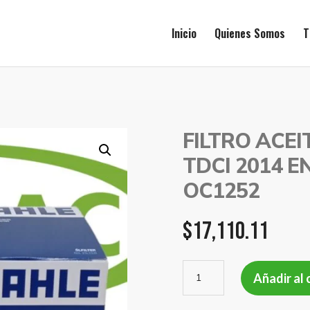
Inicio
Quienes Somos
T
FILTRO ACEI
TDCI 2014 
OC1252
$
17,110.11
FILTRO
Añadir al 
ACEITE
FORD