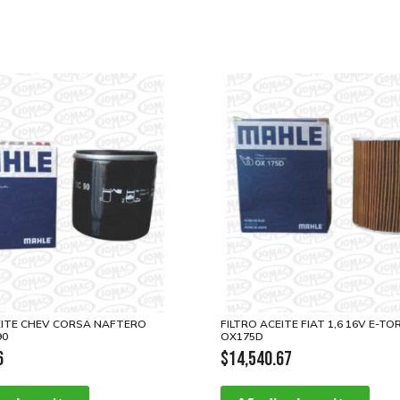
EITE CHEV CORSA NAFTERO
FILTRO ACEITE FIAT 1,6 16V E-T
90
OX175D
6
$
14,540.67