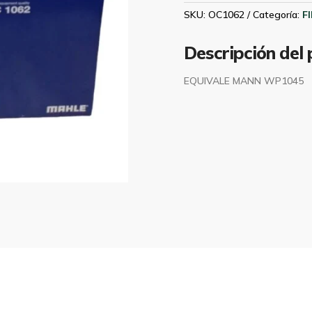
MAHLE
SKU:
OC1062
Categoría:
F
OC1062
cantidad
Descripción del
EQUIVALE MANN WP1045