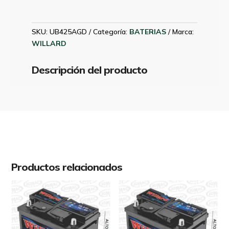
45
340CCA
236X126X200
SKU:
UB425AGD
Categoría:
BATERIAS
Marca:
cantidad
WILLARD
Descripción del producto
Productos relacionados