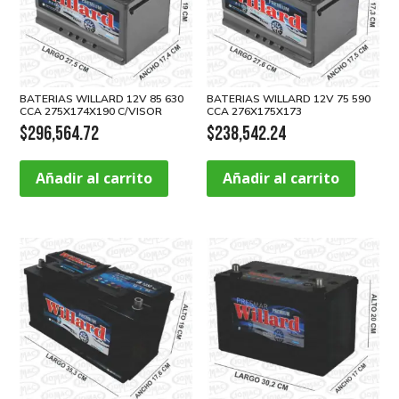
BATERIAS WILLARD 12V 85 630
BATERIAS WILLARD 12V 75 590
CCA 275X174X190 C/VISOR
CCA 276X175X173
$
296,564.72
$
238,542.24
Añadir al carrito
Añadir al carrito