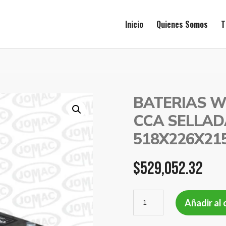
Inicio
Quienes Somos
T
BATERIAS WI
CCA SELLAD
518X226X21
$
529,052.32
BATERIAS
Añadir al 
WILLARD
12V