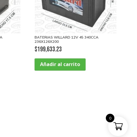
CA
BATERIAS WILLARD 12V 45 340CCA
236X126X200
$
199,633.23
Añadir al carrito
0