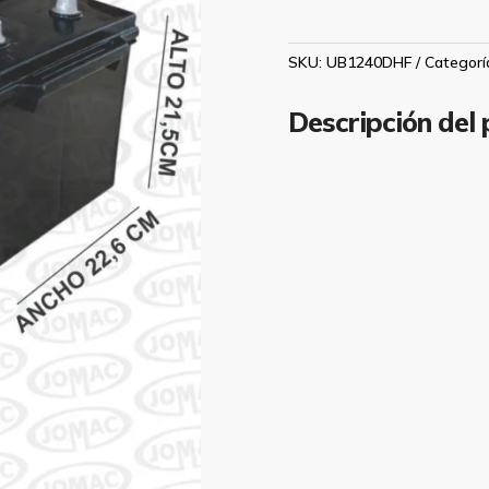
180
1070
CCA
SKU:
UB1240DHF
Categorí
SELLADA
CALCIO
Descripción del
PLATA
518X226X215
DER
cantidad