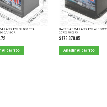
WILLARD 12V 85 630 CCA
BATERIAS WILLARD 12V 45 330C
90 C/VISOR
207X175X173
.72
$
173,379.85
 al carrito
Añadir al carrito