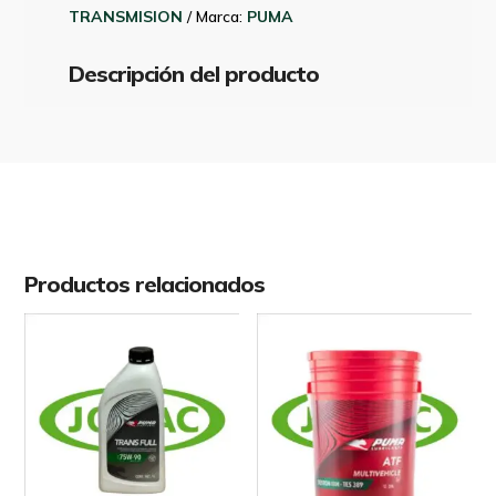
20
TRANSMISION
Marca:
PUMA
LTS
cantidad
Descripción del producto
Productos relacionados