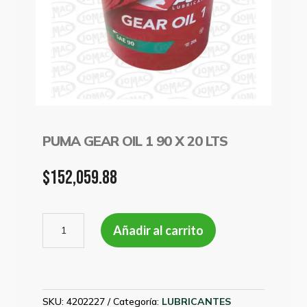
PUMA GEAR OIL 1 90 X 20 LTS
$
152,059.88
PUMA
Añadir al carrito
GEAR
OIL
1
90
X
SKU:
4202227
Categoría:
LUBRICANTES