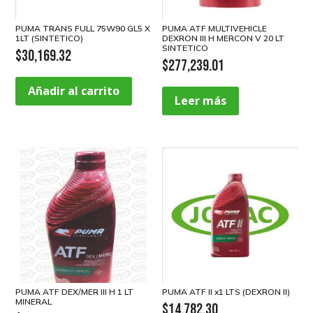
PUMA TRANS FULL 75W90 GL5 X
PUMA ATF MULTIVEHICLE
1LT (SINTETICO)
DEXRON III H MERCON V 20 LT
SINTETICO
$
30,169.32
$
277,239.01
Añadir al carrito
Leer más
PUMA ATF DEX/MER III H 1 LT
PUMA ATF II x1 LTS (DEXRON II)
MINERAL
$
14,782.30