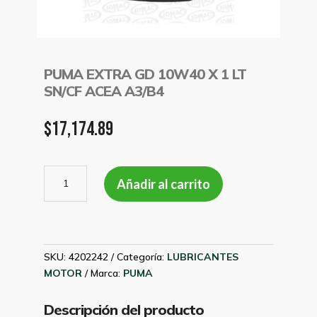
PUMA EXTRA GD 10W40 X 1 LT
SN/CF ACEA A3/B4
$
17,174.89
PUMA
Añadir al carrito
EXTRA
GD
10W40
X
1
SKU:
4202242
Categoría:
LUBRICANTES
LT
MOTOR
Marca:
PUMA
SN/CF
ACEA
Descripción del producto