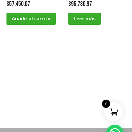
$
57,450.07
$
95,730.97
Añadir al carrito
Leer más
0