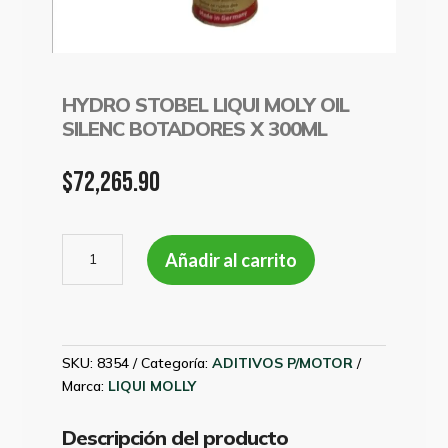
HYDRO STOBEL LIQUI MOLY OIL
SILENC BOTADORES X 300ML
$
72,265.90
HYDRO
Añadir al carrito
STOBEL
LIQUI
MOLY
OIL
SILENC
SKU:
8354
Categoría:
ADITIVOS P/MOTOR
BOTADORES
Marca:
LIQUI MOLLY
X
300ML
Descripción del producto