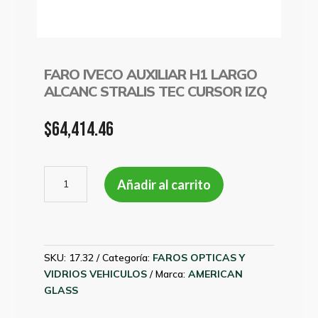
FARO IVECO AUXILIAR H1 LARGO
ALCANC STRALIS TEC CURSOR IZQ
$
64,414.46
FARO
Añadir al carrito
IVECO
AUXILIAR
H1
LARGO
ALCANC
SKU:
17.32
Categoría:
FAROS OPTICAS Y
STRALIS
VIDRIOS VEHICULOS
Marca:
AMERICAN
TEC
GLASS
CURSOR