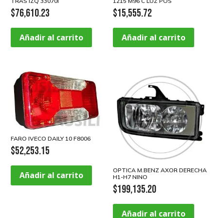
TRAS IZQ 33070I
1215 M96 C LUZ POS
$
76,610.23
$
15,555.72
Añadir al carrito
Añadir al carrito
FARO IVECO DAILY 10 F8006
$
52,253.15
OPTICA M.BENZ AXOR DERECHA
Añadir al carrito
H1-H7 NINO
$
199,135.20
Añadir al carrito