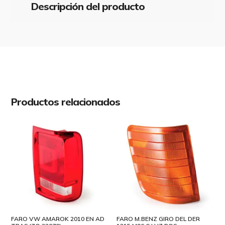
IZQ
Descripción del producto
cantidad
Productos relacionados
FARO VW AMAROK 2010 EN AD
FARO M.BENZ GIRO DEL DER