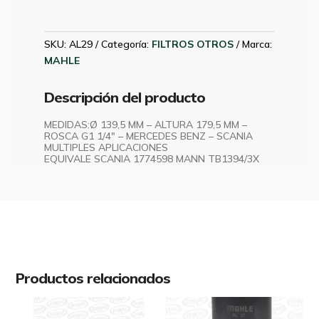
SCANIA
G380
MAHLE
SKU:
AL29
Categoría:
FILTROS OTROS
Marca:
AL29
MAHLE
cantidad
Descripción del producto
MEDIDAS:Ø 139,5 MM – ALTURA 179,5 MM –
ROSCA G1 1/4″ – MERCEDES BENZ – SCANIA
MULTIPLES APLICACIONES
EQUIVALE SCANIA 1774598 MANN TB1394/3X
Productos relacionados