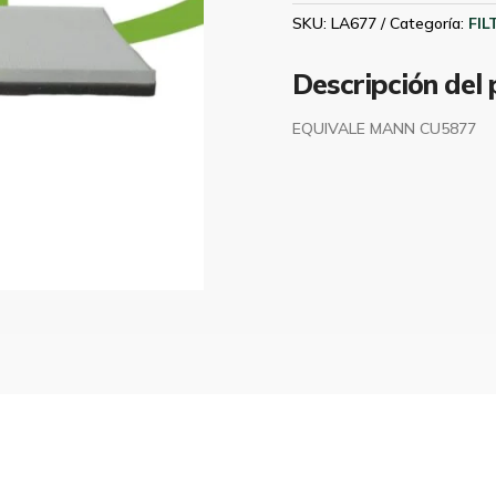
LA677
SKU:
LA677
Categoría:
FI
cantidad
Descripción del
EQUIVALE MANN CU5877