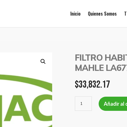
Inicio
Quienes Somos
T
FILTRO HAB
MAHLE LA67
$
33,832.17
FILTRO
Añadir al 
HABITACULO
M.BENZ
ATEGO
MAHLE