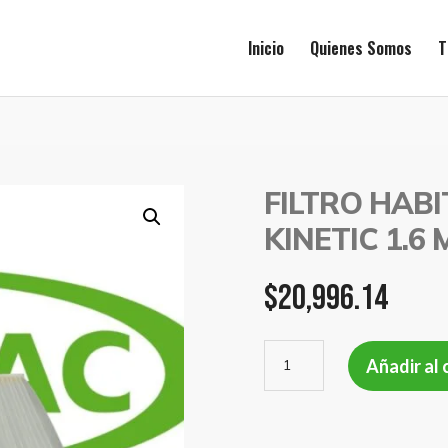
Inicio
Quienes Somos
T
FILTRO HAB
KINETIC 1.6
$
20,996.14
FILTRO
Añadir al 
HABITACULO
FORD
FIESTA
KINETIC