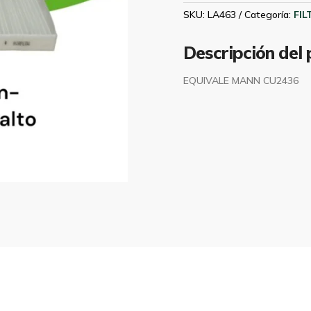
1.6
SKU:
LA463
Categoría:
FI
MAHLE
LA463
Descripción del
cantidad
EQUIVALE MANN CU2436