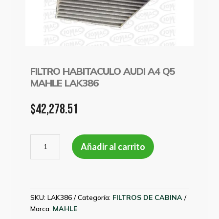
FILTRO HABITACULO AUDI A4 Q5
MAHLE LAK386
$
42,278.51
FILTRO
Añadir al carrito
HABITACULO
AUDI
A4
Q5
MAHLE
SKU:
LAK386
Categoría:
FILTROS DE CABINA
LAK386
Marca:
MAHLE
cantidad