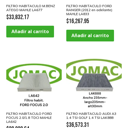
FILTRO HABITACULO M.BENZ
FILTRO HABITACULO FORD
ATEGO MAHLE LA677
RANGER (2012 en adelante)
MAHLE LA833
$
33,832.17
$
16,267.95
Añadir al carrito
Añadir al carrito
FILTRO HABITACULO FORD
FILTRO HABITACULO AUDI A3
FOCUS 2.0/1.8 TDCI MAHLE
1.4 TSI GOLF 1.4 TSI LAK888
LA642
$
36,573.31