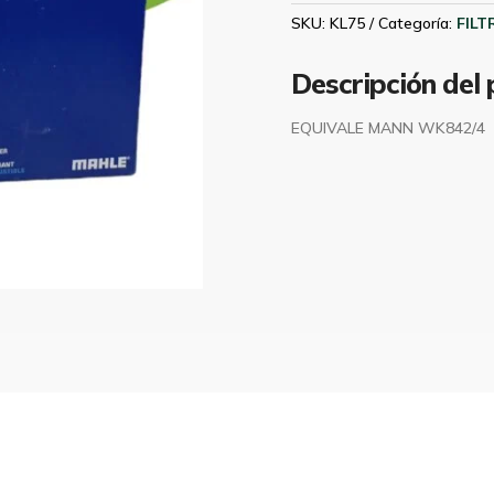
YTD
SKU:
KL75
Categoría:
FILT
MAHLE
KL75
Descripción del
cantidad
EQUIVALE MANN WK842/4