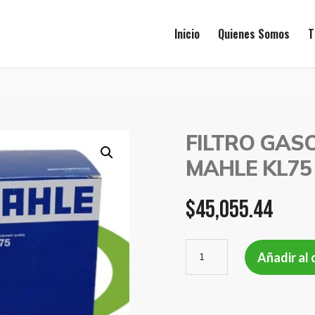
Inicio
Quienes Somos
T
FILTRO GASO
MAHLE KL75
$
45,055.44
FILTRO
Añadir al 
GASOIL
VW
1,9
DIESEL