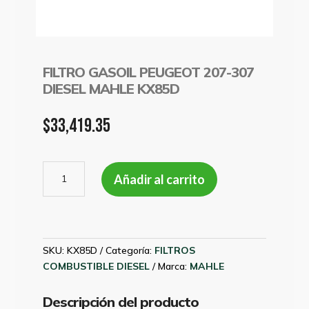
FILTRO GASOIL PEUGEOT 207-307
DIESEL MAHLE KX85D
$
33,419.35
FILTRO
Añadir al carrito
GASOIL
PEUGEOT
207-
307
DIESEL
SKU:
KX85D
Categoría:
FILTROS
MAHLE
COMBUSTIBLE DIESEL
Marca:
MAHLE
KX85D
cantidad
Descripción del producto