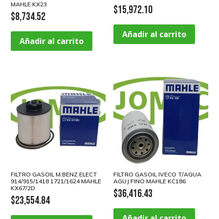
MAHLE KX23
$
15,972.10
$
8,734.52
Añadir al carrito
Añadir al carrito
FILTRO GASOIL M.BENZ ELECT
FILTRO GASOIL IVECO T/AGUA
914/915/1418 1721/1624 MAHLE
AGUJ FINO MAHLE KC186
KX67/2D
$
36,416.43
$
23,554.84
Añadir al carrito