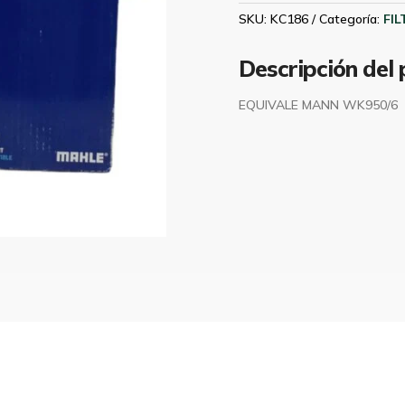
FINO
SKU:
KC186
Categoría:
FI
MAHLE
KC186
Descripción del
cantidad
EQUIVALE MANN WK950/6