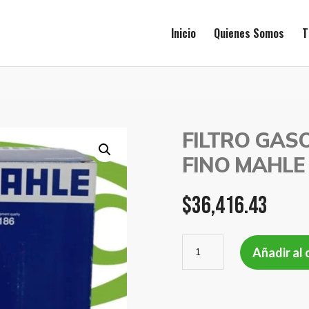
Inicio
Quienes Somos
T
FILTRO GASO
FINO MAHLE
$
36,416.43
FILTRO
Añadir al 
GASOIL
IVECO
T/AGUA
AGUJ