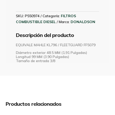
LINEA
CUMMINS
4B
SKU:
P550974
Categoría:
FILTROS
3826094
COMBUSTIBLE DIESEL
Marca:
DONALDSON
DONALDSON
P550974
Descripción del producto
cantidad
EQUIVALE MAHLE KL796 / FLEETGUARD FF5079
Diámetro exterior 48.5 MM (1.91 Pulgadas)
Longitud 99 MM (3.90 Pulgadas)
Tamaño de entrada 3/8
Productos relacionados