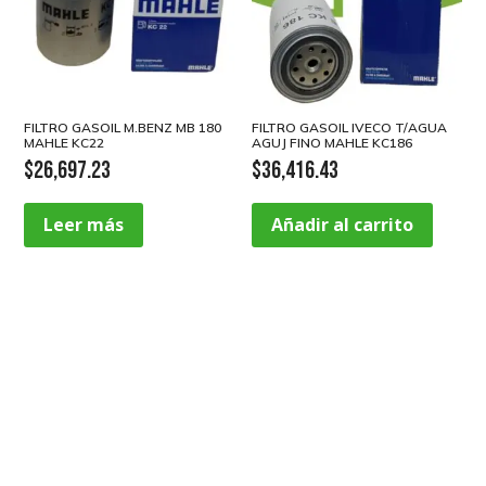
FILTRO GASOIL M.BENZ MB 180
FILTRO GASOIL IVECO T/AGUA
MAHLE KC22
AGUJ FINO MAHLE KC186
$
26,697.23
$
36,416.43
Leer más
Añadir al carrito