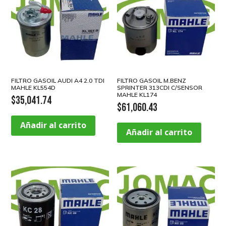
FILTRO GASOIL AUDI A4 2.0 TDI
FILTRO GASOIL M.BENZ
MAHLE KL554D
SPRINTER 313CDI C/SENSOR
MAHLE KL174
$
35,041.74
$
61,060.43
Añadir al carrito
Añadir al carrito