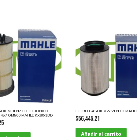
SOIL M.BENZ ELECTRONICO
FILTRO GASOIL VW VENTO MAHLE
457 OM500 MAHLE KX80/1DD
$
56,445.21
25
Añadir al carrito