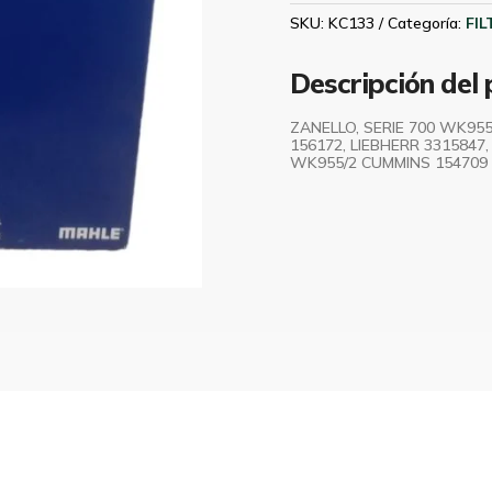
cantidad
SKU:
KC133
Categoría:
FI
Descripción del
ZANELLO, SERIE 700 WK955
156172, LIEBHERR 331584
WK955/2 CUMMINS 154709