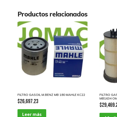
Productos relacionados
FILTRO GASOIL M.BENZ MB 180 MAHLE KC22
FILTRO GA
MB1634 OM
$
26,697.23
$
29,469.
Leer más