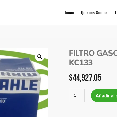
Inicio
Quienes Somos
T
FILTRO GAS
KC133
$
44,927.05
FILTRO
Añadir al 
GASOIL
CUMMINS
MAHLE
KC133