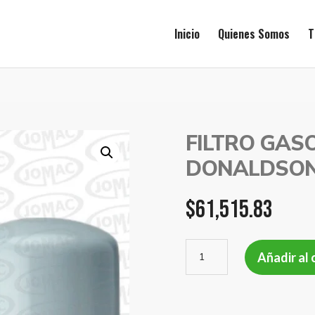
Inicio
Quienes Somos
T
FILTRO GASO
DONALDSON
$
61,515.83
FILTRO
Añadir al 
GASOIL
CAT
1R0751
DONALDSON