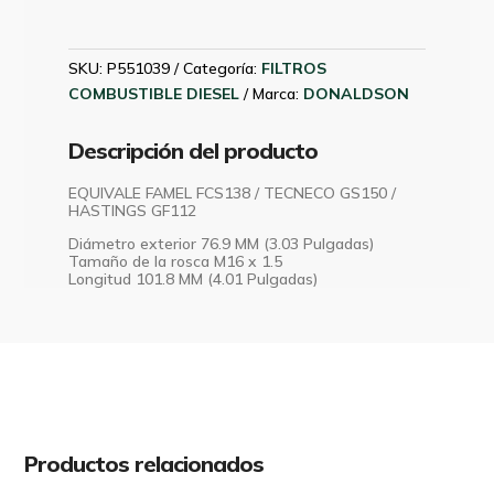
DONALDSON
P551039
cantidad
SKU:
P551039
Categoría:
FILTROS
COMBUSTIBLE DIESEL
Marca:
DONALDSON
Descripción del producto
EQUIVALE FAMEL FCS138 / TECNECO GS150 /
HASTINGS GF112
Diámetro exterior 76.9 MM (3.03 Pulgadas)
Tamaño de la rosca M16 x 1.5
Longitud 101.8 MM (4.01 Pulgadas)
Productos relacionados