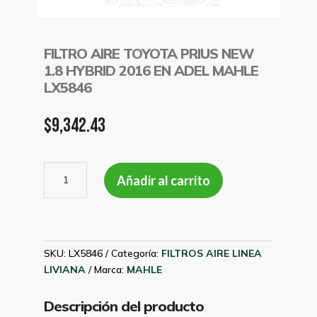
FILTRO AIRE TOYOTA PRIUS NEW
1.8 HYBRID 2016 EN ADEL MAHLE
LX5846
$
9,342.43
FILTRO
Añadir al carrito
AIRE
TOYOTA
PRIUS
NEW
1.8
SKU:
LX5846
Categoría:
FILTROS AIRE LINEA
HYBRID
LIVIANA
Marca:
MAHLE
2016
EN
Descripción del producto
ADEL