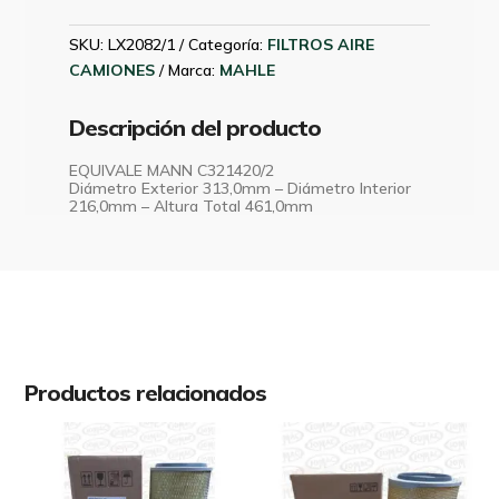
TRUCKER
MAHLE
SKU:
LX2082/1
Categoría:
FILTROS AIRE
LX2082/1
CAMIONES
Marca:
MAHLE
cantidad
Descripción del producto
EQUIVALE MANN C321420/2
Diámetro Exterior 313,0mm – Diámetro Interior
216,0mm – Altura Total 461,0mm
Productos relacionados