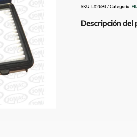
2008
SKU:
LX2693
Categoría:
FI
MAHLE
LX2693
Descripción del
cantidad