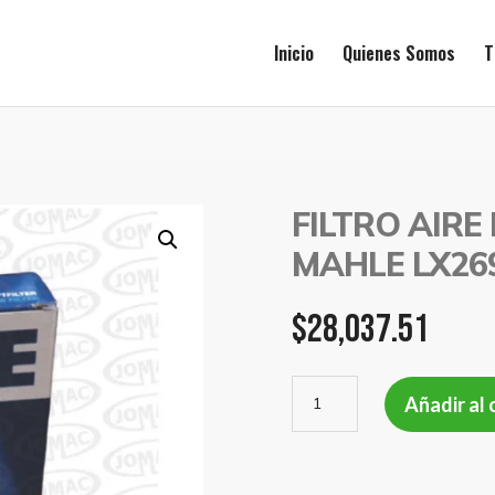
Inicio
Quienes Somos
T
FILTRO AIRE
MAHLE LX26
$
28,037.51
FILTRO
Añadir al 
AIRE
HONDA
FIT
1.5