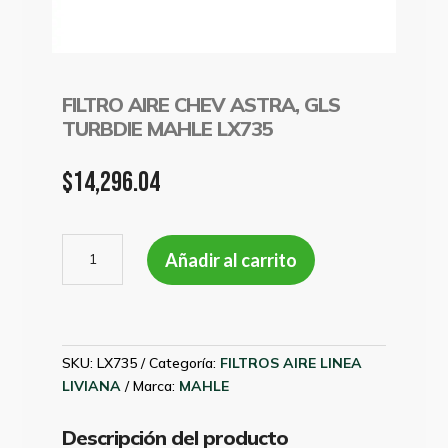
FILTRO AIRE CHEV ASTRA, GLS
TURBDIE MAHLE LX735
$
14,296.04
FILTRO
Añadir al carrito
AIRE
CHEV
ASTRA,
GLS
TURBDIE
SKU:
LX735
Categoría:
FILTROS AIRE LINEA
MAHLE
LIVIANA
Marca:
MAHLE
LX735
cantidad
Descripción del producto