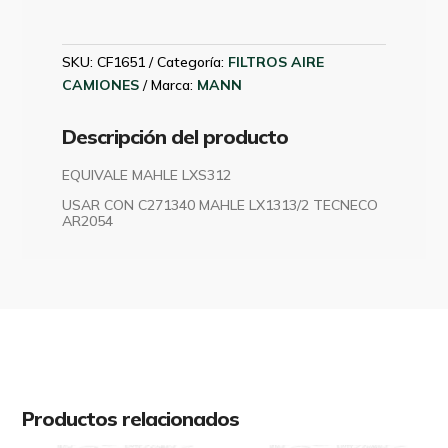
SEGURIDAD
MANN
CF1651
SKU:
CF1651
Categoría:
FILTROS AIRE
MANN
CAMIONES
Marca:
MANN
cantidad
Descripción del producto
EQUIVALE MAHLE LXS312
USAR CON C271340 MAHLE LX1313/2 TECNECO
AR2054
Productos relacionados