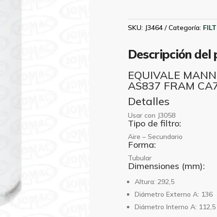
SEGURIDAD
FORD
14000
SKU:
J3464
Categoría:
FIL
CUMMINS
HASTING
Descripción del
J3464
cantidad
EQUIVALE MANN 
AS837 FRAM CA7
Detalles
Usar con J3058
Tipo de filtro:
Aire – Secundario
Forma:
Tubular
Dimensiones (mm):
Altura: 292,5
Diámetro Externo A: 136
Diámetro Interno A: 112,5