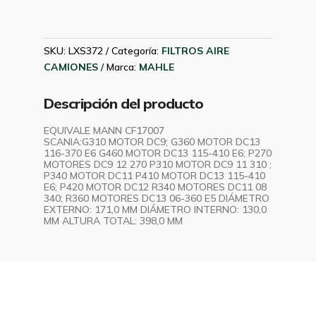
SCANIA
2013
P/C31014
SKU:
LXS372
Categoría:
FILTROS AIRE
MAHLE
CAMIONES
Marca:
MAHLE
LXS372
cantidad
Descripción del producto
EQUIVALE MANN CF17007
SCANIA:G310 MOTOR DC9; G360 MOTOR DC13
116-370 E6 G460 MOTOR DC13 115-410 E6; P270
MOTORES DC9 12 270 P310 MOTOR DC9 11 310 ;
P340 MOTOR DC11 P410 MOTOR DC13 115-410
E6; P420 MOTOR DC12 R340 MOTORES DC11 08
340; R360 MOTORES DC13 06-360 E5 DIÁMETRO
EXTERNO: 171,0 MM DIÁMETRO INTERNO: 130,0
MM ALTURA TOTAL: 398,0 MM