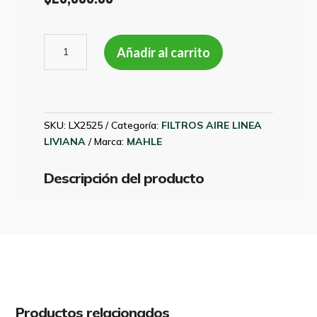
FILTRO
Añadir al carrito
AIRE
BMW
525I
MAHLE
LX2525
SKU:
LX2525
Categoría:
FILTROS AIRE LINEA
cantidad
LIVIANA
Marca:
MAHLE
Descripción del producto
Productos relacionados