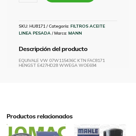
VW
17-
230
-
SKU:
HU8171
Categoría:
FILTROS ACEITE
280
LINEA PESADA
Marca:
MANN
15-
190
Descripción del producto
2018
EN
EQUIVALE VW 07W115436C KTN FAC8171
HENGST E427HD28 WWEGA WOE694
ADEL
MANN
HU8171
cantidad
Productos relacionados