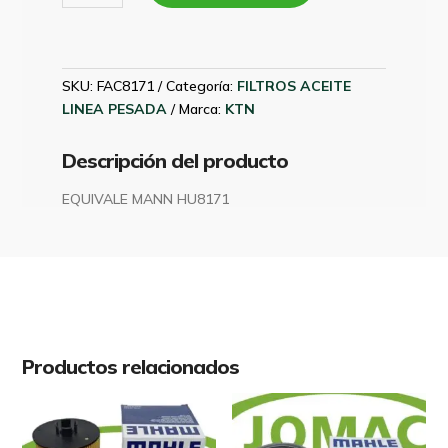
VW
17-
230
-
SKU:
FAC8171
Categoría:
FILTROS ACEITE
280
LINEA PESADA
Marca:
KTN
15-
190
Descripción del producto
(2018
en
EQUIVALE MANN HU8171
adelante)
07W115436C
KTN
FAC8171
cantidad
Productos relacionados