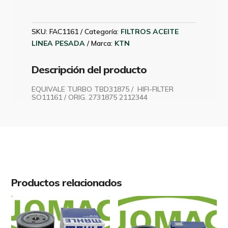
SCANIA
DESUMIFICADOR
KTN
SKU:
FAC1161
Categoría:
FILTROS ACEITE
FAC1161
LINEA PESADA
Marca:
KTN
cantidad
Descripción del producto
EQUIVALE TURBO TBD31875 / HIFI-FILTER
SO11161 / ORIG. 2731875 2112344
Productos relacionados