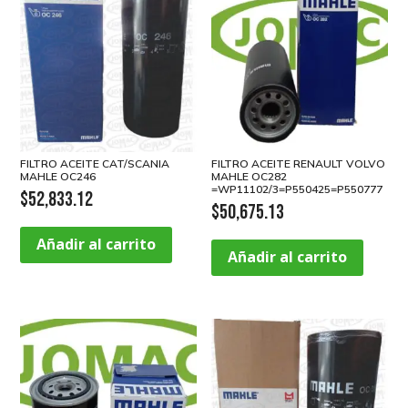
FILTRO ACEITE CAT/SCANIA
FILTRO ACEITE RENAULT VOLVO
MAHLE OC246
MAHLE OC282
=WP11102/3=P550425=P550777
$
52,833.12
$
50,675.13
Añadir al carrito
Añadir al carrito