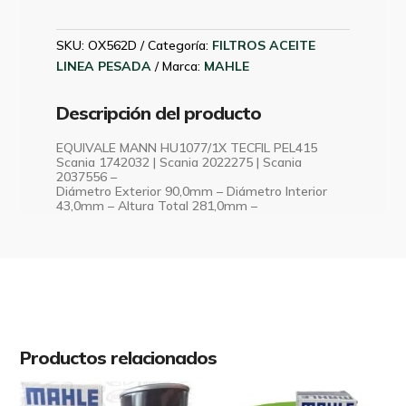
DC13
MAHLE
OX562D
SKU:
OX562D
Categoría:
FILTROS ACEITE
cantidad
LINEA PESADA
Marca:
MAHLE
Descripción del producto
EQUIVALE MANN HU1077/1X TECFIL PEL415
Scania 1742032 | Scania 2022275 | Scania
2037556 –
Diámetro Exterior 90,0mm – Diámetro Interior
43,0mm – Altura Total 281,0mm –
Productos relacionados