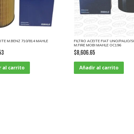
EITE M.BENZ 710/814 MAHLE
FILTRO ACEITE FIAT UNO/PALIO/S
M.FIRE MOBI MAHLE OC196
53
$
8,606.65
 al carrito
Añadir al carrito