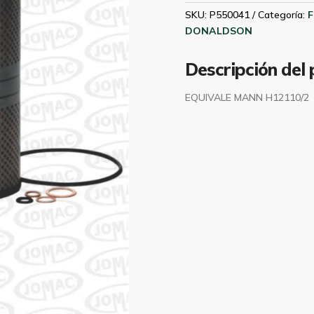
P550041
SKU:
P550041
Categoría:
F
cantidad
DONALDSON
Descripción del
EQUIVALE MANN H12110/2