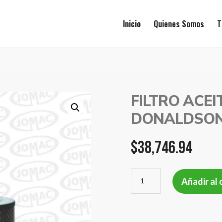
Inicio
Quienes Somos
T
FILTRO ACEI
DONALDSON
$
38,746.94
FILTRO
Añadir al 
ACEITE
M.BENZ
1938/1634
DONALDSON