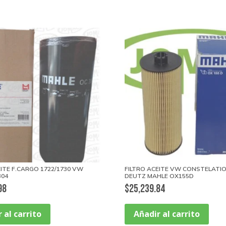
EITE F.CARGO 1722/1730 VW
FILTRO ACEITE VW CONSTELATIO
304
DEUTZ MAHLE OX155D
98
$
25,239.84
 al carrito
Añadir al carrito