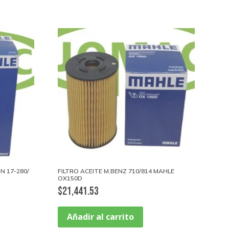
N 17-280/
FILTRO ACEITE M.BENZ 710/814 MAHLE
OX150D
$
21,441.53
Añadir al carrito