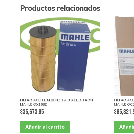
Productos relacionados
FILTRO ACEITE M.BENZ 1938 S ELECTRON
FILTRO AC
MAHLE OX168D
MAHLE OC
$
35,673.85
$
85,821.
Añadir al carrito
Añadir