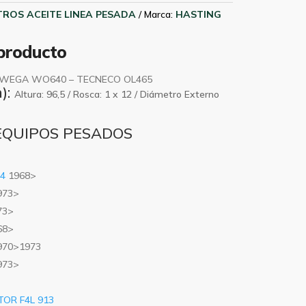
LTROS ACEITE LINEA PESADA
Marca:
HASTING
 producto
 WEGA WO640 – TECNECO OL465
):
Altura:
96,5 /
Rosca:
1 x 12 /
Diámetro Externo
EQUIPOS PESADOS
14
1968>
973>
73>
68>
970>1973
973>
TOR F4L 913