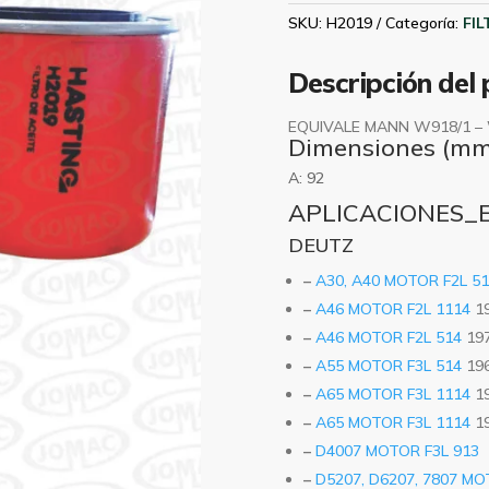
CHICO)
SKU:
H2019
Categoría:
FI
H2019
cantidad
Descripción del
EQUIVALE MANN W918/1 –
Dimensiones (mm
A:
92
APLICACIONES_
DEUTZ
–
A30, A40 MOTOR F2L 5
–
A46 MOTOR F2L 1114
1
–
A46 MOTOR F2L 514
19
–
A55 MOTOR F3L 514
19
–
A65 MOTOR F3L 1114
1
–
A65 MOTOR F3L 1114
1
–
D4007 MOTOR F3L 913
–
D5207, D6207, 7807 MO