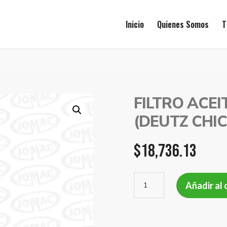
Inicio
Quienes Somos
T
FILTRO ACE
(DEUTZ CHIC
$
18,736.13
FILTRO
Añadir al 
ACEITE
DEUTZ
TRACT
(DEUTZ