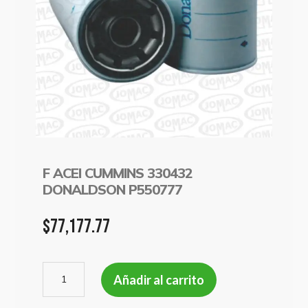
F ACEI CUMMINS 330432
DONALDSON P550777
$
77,177.77
F
Añadir al carrito
ACEI
CUMMINS