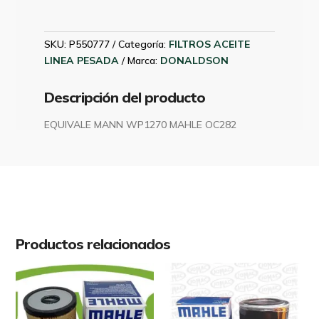
330432
DONALDSON
P550777
SKU:
P550777
Categoría:
FILTROS ACEITE
cantidad
LINEA PESADA
Marca:
DONALDSON
Descripción del producto
EQUIVALE MANN WP1270 MAHLE OC282
Productos relacionados