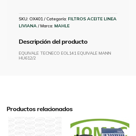
CRUZE
1.8
16V
SKU:
OX401
Categoría:
FILTROS ACEITE LINEA
SPARK
LIVIANA
Marca:
MAHLE
MAHLE
OX401
Descripción del producto
cantidad
EQUIVALE TECNECO EOL141 EQUIVALE MANN
HU612/2
Productos relacionados