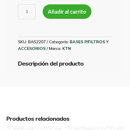
BASE
Añadir al carrito
FILTRO
COMBUSTIBLE
1X14
CON
BOMBIN
SKU:
BAS2207
Categoría:
BASES P/FILTROS Y
cantidad
ACCESORIOS
Marca:
KTN
Descripción del producto
Productos relacionados