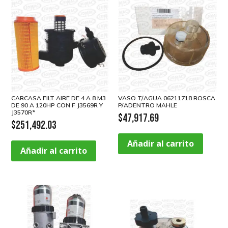
CARCASA FILT AIRE DE 4 A 8 M3
VASO T/AGUA 06211718 ROSCA
DE 90 A 120HP CON F J3569R Y
P/ADENTRO MAHLE
J3570R*
$
47,917.69
$
251,492.03
Añadir al carrito
Añadir al carrito