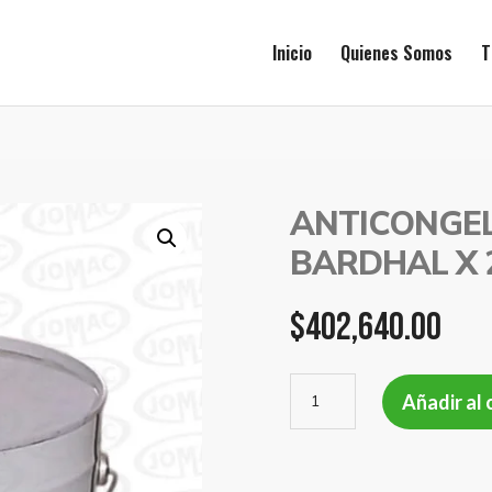
Inicio
Quienes Somos
T
ANTICONGEL
BARDHAL X 2
$
402,640.00
ANTICONGELANTE
Añadir al 
P/GASOIL
BARDHAL
X
20