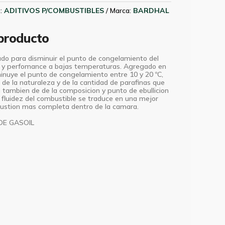
a:
ADITIVOS P/COMBUSTIBLES
Marca:
BARDHAL
 producto
ado para disminuir el punto de congelamiento del
ez y perfomance a bajas temperaturas. Agregado en
minuye el punto de congelamiento entre 10 y 20 ºC,
e la naturaleza y de la cantidad de parafinas que
i tambien de de la composicion y punto de ebullicion
 fluidez del combustible se traduce en una mejor
bustion mas completa dentro de la camara.
DE GASOIL