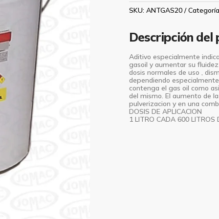
LTS
SKU:
ANTGAS20
Categorí
cantidad
Descripción del
Aditivo especialmente indic
gasoil y aumentar su fluid
dosis normales de uso , dis
dependiendo especialmente d
contenga el gas oil como as
del mismo. El aumento de la
pulverizacion y en una com
DOSIS DE APLICACION
1 LITRO CADA 600 LITROS 