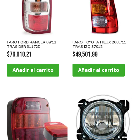
FARO FORD RANGER 09/12
FARO TOYOTA HILUX 2005/11
TRAS DER 31172D
TRAS IZQ 37012I
$
76,610.21
$
49,501.99
Añadir al carrito
Añadir al carrito