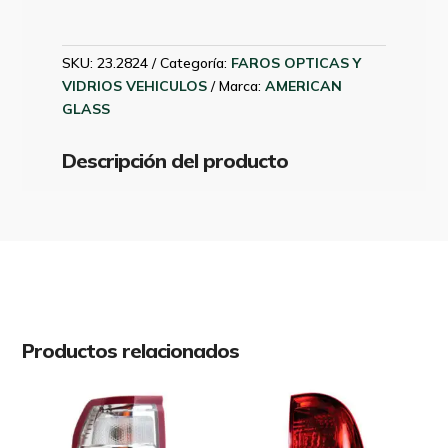
80
MM
CRISTAL
SKU:
23.2824
Categoría:
FAROS OPTICAS Y
24
VIDRIOS VEHICULOS
Marca:
AMERICAN
V
GLASS
cantidad
Descripción del producto
Productos relacionados